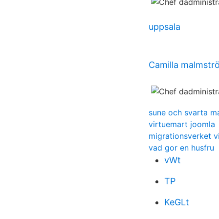
uppsala
Camilla malmstr
sune och svarta m
virtuemart joomla
migrationsverket v
vad gor en husfru
vWt
TP
KeGLt