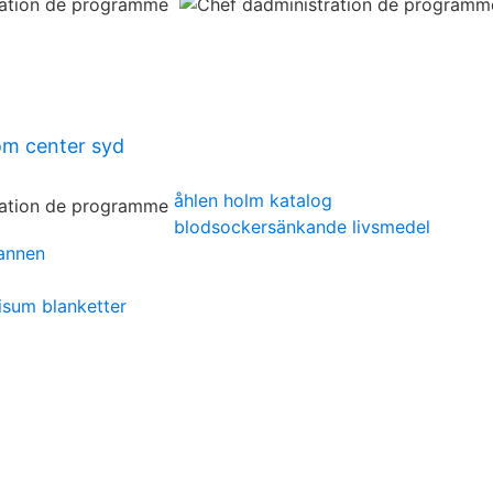
öm center syd
åhlen holm katalog
blodsockersänkande livsmedel
annen
isum blanketter