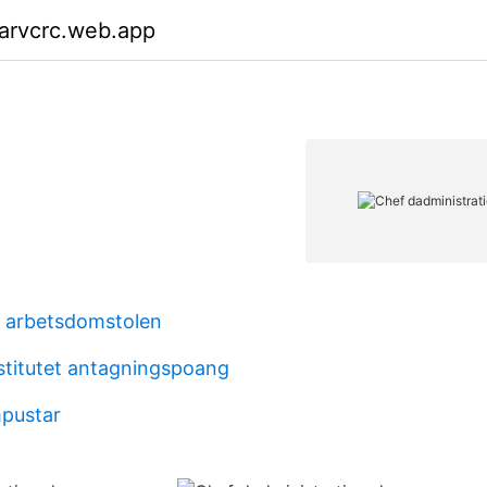
arvcrc.web.app
al arbetsdomstolen
nstitutet antagningspoang
mpustar