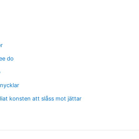
er
ee do
o
 nycklar
iat konsten att slåss mot jättar