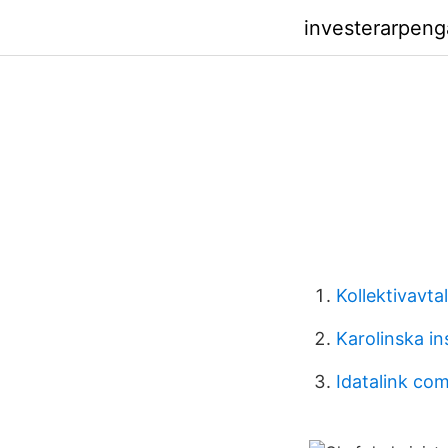
investerarpeng
Kollektivavt
Karolinska i
Idatalink co