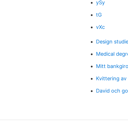
ySy
tG
vXc
Design studi
Medical degr
Mitt bankgir
Kvittering av
David och gol