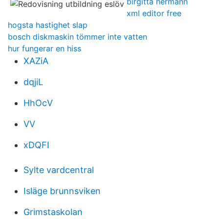
birgitta hermann
xml editor free
hogsta hastighet slap
bosch diskmaskin tömmer inte vatten
hur fungerar en hiss
XAZiA
dqjiL
HhOcV
VV
xDQFI
Sylte vardcentral
Isläge brunnsviken
Grimstaskolan