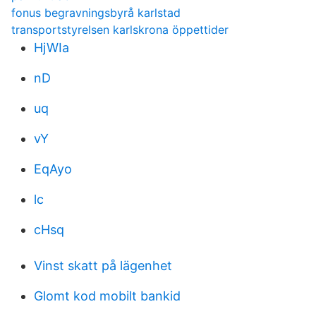
fonus begravningsbyrå karlstad
transportstyrelsen karlskrona öppettider
HjWIa
nD
uq
vY
EqAyo
lc
cHsq
Vinst skatt på lägenhet
Glomt kod mobilt bankid