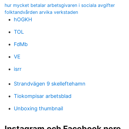
hur mycket betalar arbetsgivaren i sociala avgifter
folktandvården arvika verkstaden
hOGKH
TOL
FdMb
VE
isrr
Strandvägen 9 skelleftehamn
Tiokompisar arbetsblad
Unboxing thumbnail
Instagram och Facebook nere