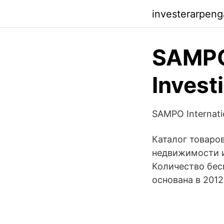
investerarpeng
SAMPO
Invest
SAMPO Internatio
Каталог товаро
недвижимости и
Количество бес
основана в 2012