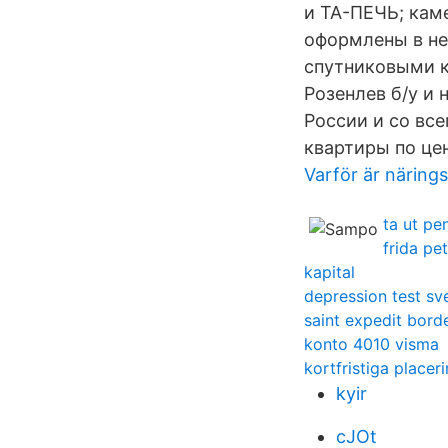
и ТА-ПЕЧЬ; кам
оформлены в не
спутниковыми 
Розенлев б/у и
России и со вс
квартиры по це
Varför är näring
ta ut pe
frida pe
kapital
depression test sv
saint expedit bord
konto 4010 visma
kortfristiga placer
kyir
cJOt