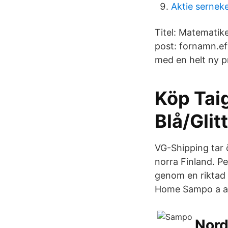
Aktie sernek
Titel: Matematik
post: fornamn.e
med en helt ny p
Köp Tai
Blå/Glit
VG-Shipping tar 
norra Finland. Pe
genom en riktad 
Home Sampo a aktu
Nord