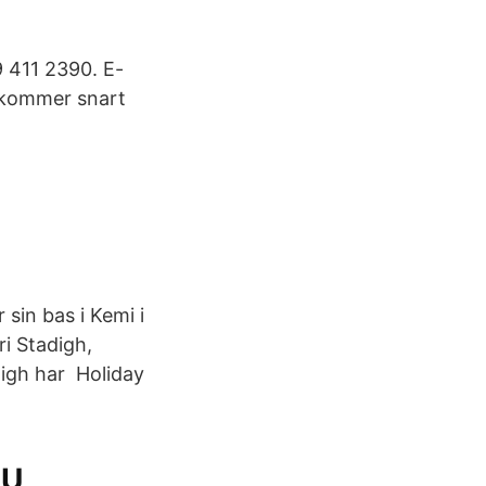
9 411 2390. E-
 kommer snart
sin bas i Kemi i
ri Stadigh,
digh har Holiday
U,