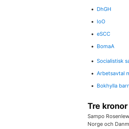
DhGH
IoO
eSCC
BomaA
Socialistisk 
Arbetsavtal m
Bokhylla bar
Tre krono
Sampo Rosenlew fi
Norge och Danma