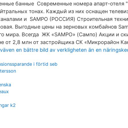
енные банные Современные номера апарт-отеля 
йтральных тонах. Каждый из них оснащен телеви
каналами и SAMPO (РОССИЯ) Строительная техни
 новая. Выгодные цены на зерновых комбайнов Sa
его мира. Всегда ЖК «SAMPO» (Сампо) Акции и ск
не от 2,8 млн от застройщика СК «Микрорайон Ка
sväven en bättre bild av verkligheten än en näringske
nsionssparande i förtid seb
ttersson
enska
eaux
ingar k2