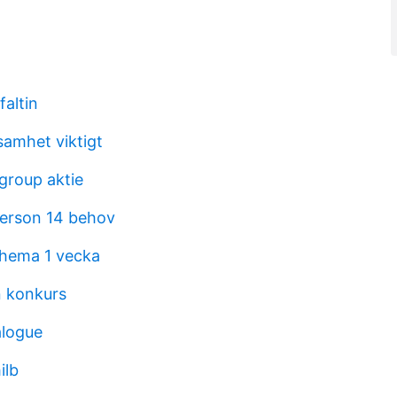
faltin
samhet viktigt
group aktie
derson 14 behov
chema 1 vecka
n konkurs
alogue
ilb