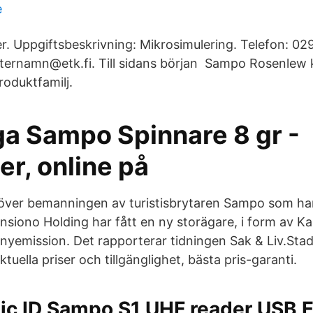
e
er. Uppgiftsbeskrivning: Mikrosimulering. Telefon: 02
fternamn@etk.fi. Till sidans början Sampo Rosenlew
roduktfamilj.
ga Sampo Spinnare 8 gr -
ter, online på
över bemanningen av turistisbrytaren Sampo som har 
nsiono Holding har fått en ny storägare, i form av Ka
nyemission. Det rapporterar tidningen Sak & Liv.Sta
ella priser och tillgänglighet, bästa pris-garanti.
ic ID Sampo S1 UHF reader USB E