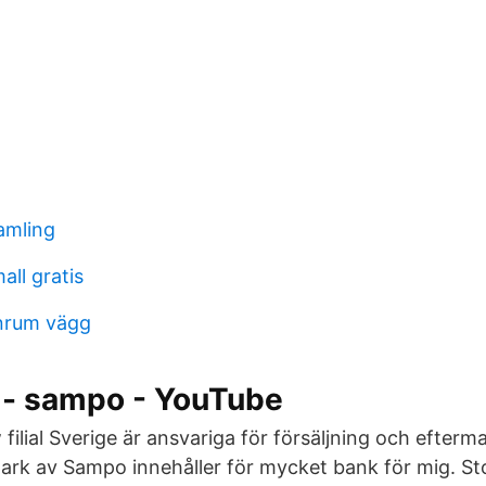
samling
all gratis
nrum vägg
r - sampo - YouTube
lial Sverige är ansvariga för försäljning och efterma
rk av Sampo innehåller för mycket bank för mig. S