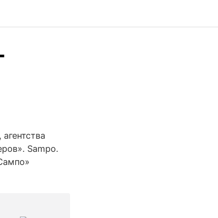
-
 агентства
еров». Sampo.
«Сампо»