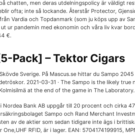
 chatten, men deras utdelningspolicy är väldigt rest
blir ofta; inte så lockande. Återstår Protector, Gjens
från Vardia och Topdanmark (som ju köps upp av Sa
r ut ur pandemin med ekonomin och våra liv kvar bo
44 €.
5-Pack] – Tektor Cigars
 Skövde Sverige. På Mascus.se hittar du Sampo 2045
detröskor. 2021-03-31 · The Sampo is the likely true 
Kolmisilmä at the end of the game in The Laboratory.
 Nordea Bank AB uppgår till 20 procent och cirka 47
försäkringsbolaget Sampo och Rand Merchant Invest
ten av de aktier som sedan tidigare inte ägs i brittis
 One,UHF RFID, är i lager. EAN: 5704174199915, M