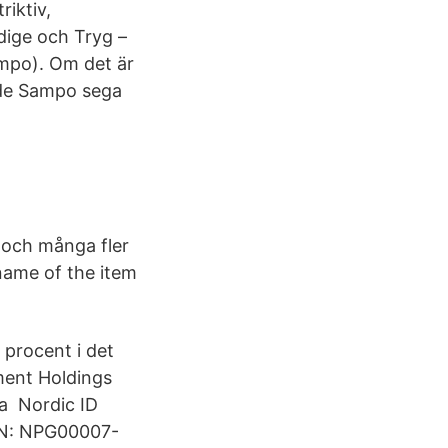
riktiv,
idige och Tryg –
mpo). Om det är
rde Sampo sega
 och många fler
name of the item
 procent i det
ment Holdings
ka Nordic ID
PN: NPG00007-