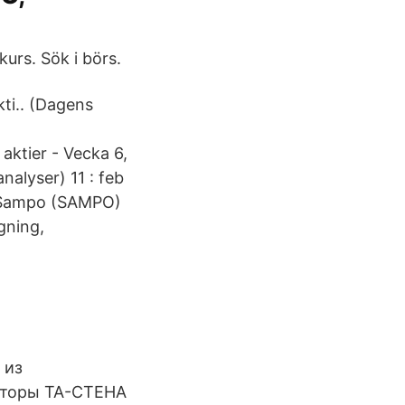
urs. Sök i börs.
ti.. (Dagens
 aktier - Vecka 6,
nalyser) 11 : feb
. Sampo (SAMPO)
gning,
 из
яторы ТА-СТЕНА