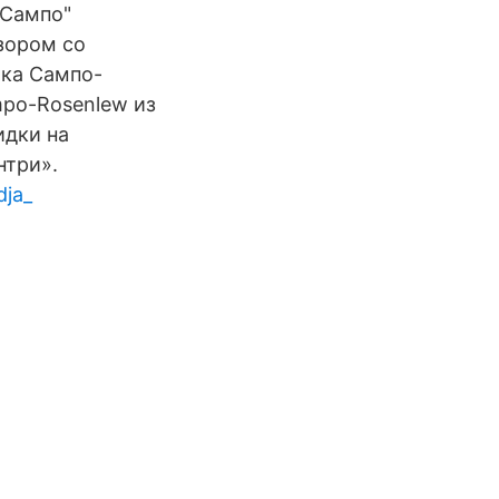
"Сампо"
зором со
ка Сампо-
mpo-Rosenlew из
идки на
нтри».
dja_