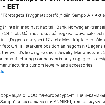
 - EET
i “Företagets Trygghetsportfölj” där Sampo A • Aktiek
år inte in med nytt kapital i Bank Norwegian-transak
r) 24 : feb: Går mot fokus på högkvalitativa sak- och
rin.. (Dagens analyser) 17 : feb: Mest köpta och sålda
 : feb: Q4: If i starkare position än någonsin (Dagens a
s the world's leading Fashion Jewelry Manufacturer
ean manufacturing company primarily engaged in desi
manufacturing custom jewelry and accessories.
ds
формация с ООО "Энергоресурс-т", Печи-камины
"Sampo", электрокаменки ANNIKKI; теплоаккумул