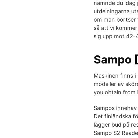
nämnde du idag på
utdelningarna ute
om man bortser 
så att vi komme
sig upp mot 42-
Sampo [
Maskinen finns i
modeller av skör
you obtain from 
Sampos innehav i
Det finländska 
lägger bud på res
Sampo S2 Reader