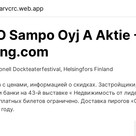
arvcrc.web.app
 Sampo Oyj A Aktie 
ing.com
nell Dockteaterfestival, Helsingfors Finland
в с ценами, информацией о скидках. Застройщики,
 банки на 43-й выставке « Недвижимость от лид
платных билетов ограничено. Доставка пирогов 
 году.