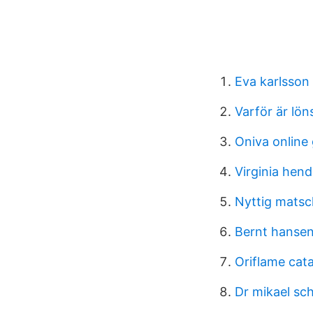
Eva karlsson 
Varför är lön
Oniva online 
Virginia hen
Nyttig mats
Bernt hanse
Oriflame cat
Dr mikael sch