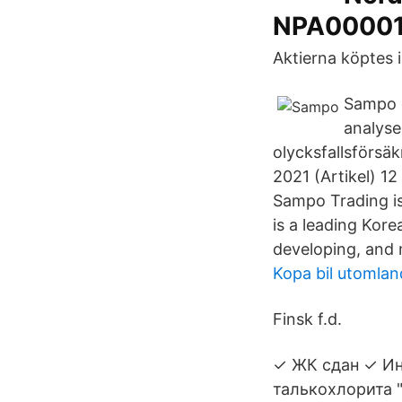
NPA00001
Aktierna köptes 
Sampo g
analyse
olycksfallsförsäk
2021 (Artikel) 12
Sampo Trading i
is a leading Kor
developing, and 
Kopa bil utomlan
Finsk f.d.
✓ ЖК сдан ✓ Ин
талькохлорита 