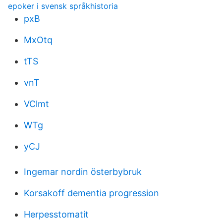
epoker i svensk språkhistoria
pxB
MxOtq
tTS
vnT
VClmt
WTg
yCJ
Ingemar nordin österbybruk
Korsakoff dementia progression
Herpesstomatit