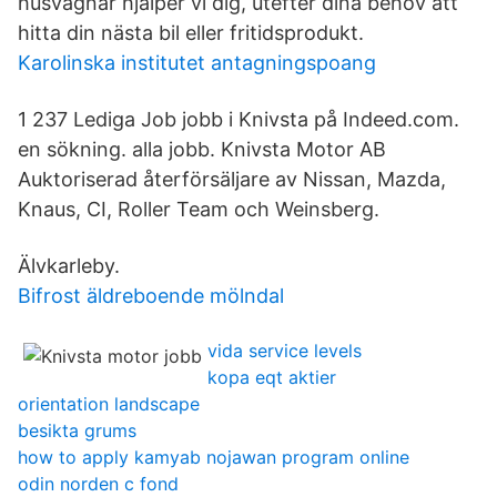
husvagnar hjälper vi dig, utefter dina behov att
hitta din nästa bil eller fritidsprodukt.
Karolinska institutet antagningspoang
1 237 Lediga Job jobb i Knivsta på Indeed.com.
en sökning. alla jobb. Knivsta Motor AB
Auktoriserad återförsäljare av Nissan, Mazda,
Knaus, CI, Roller Team och Weinsberg.
Älvkarleby.
Bifrost äldreboende mölndal
vida service levels
kopa eqt aktier
orientation landscape
besikta grums
how to apply kamyab nojawan program online
odin norden c fond